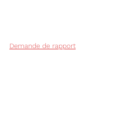
Demande de rapport
d'une donation
Atteinte à la réserve
héréditaire