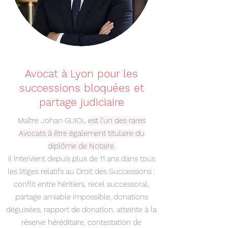
Avocat à Lyon pour les
successions bloquées et
partage judiciaire
Maître Johan GUIOL
est l'un des rares
Avocats à être également titulaire du
diplôme de Notaire.
Il intervient depuis plus de 11 ans dans tous
les litiges relatifs au Droit des Successions :
conflit entre héritiers, recel successoral,
partage amiable impossible, donations
déguisées, rapport de donation, atteinte à la
réserve héréditaire, contestation de