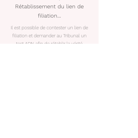
Rétablissement du lien de
filiation...
Il est possible de contester un lien de
filiation et demander au Tribunal un
test ADN afin de rétablir la vérité
biologique.
Révision des modalités
d'exercice de l'autorité
parentale
En cas d'évolution de la