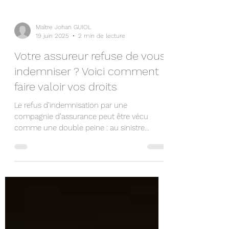
Maître Johan GUIOL
19 juin 2025
2 min de lecture
Votre assureur refuse de vous
indemniser ? Voici comment
faire valoir vos droits
Le refus d’indemnisation par une
compagnie d’assurance peut être vécu
comme une double peine : au sinistre
s’ajoute l’incompréhension,...